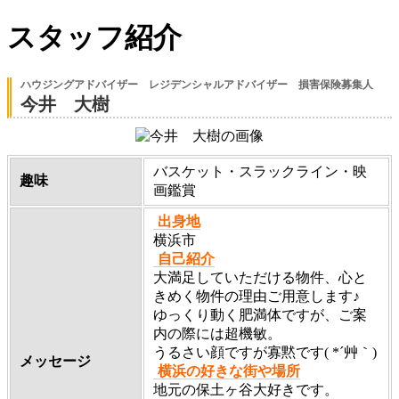
スタッフ紹介
ハウジングアドバイザー レジデンシャルアドバイザー 損害保険募集人
今井 大樹
バスケット・スラックライン・映
趣味
画鑑賞
出身地
横浜市
自己紹介
大満足していただける物件、心と
きめく物件の理由ご用意します♪
ゆっくり動く肥満体ですが、ご案
内の際には超機敏。
うるさい顔ですが寡黙です( *´艸｀)
メッセージ
横浜の好きな街や場所
地元の保土ヶ谷大好きです。