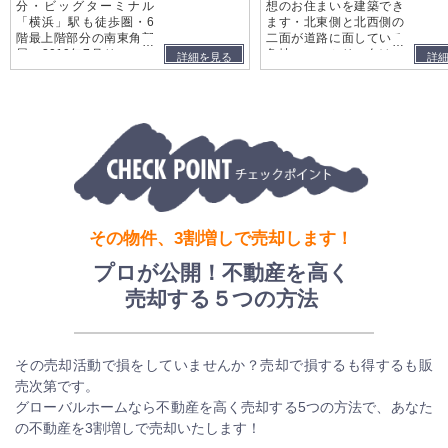
分・ビッグターミナル
想のお住まいを建築でき
「横浜」駅も徒歩圏・6
ます・北東側と北西側の
階最上階部分の南東角部
二面が道路に面している
…
…
屋・2019年7月リフォー
角地・ファミリー向けの
詳細を見る
詳
ム歴有・専有面積82.79
間取りを検討しやすい約
平米×LDK約18帖×全室6
34坪の敷地・2路線利用
帖以上
可能の立地
その物件、3割増しで売却します！
プロが公開！不動産を高く
売却する５つの方法
その売却活動で損をしていませんか？売却で損するも得するも販
売次第です。
グローバルホームなら不動産を高く売却する5つの方法で、あなた
の不動産を3割増しで売却いたします！