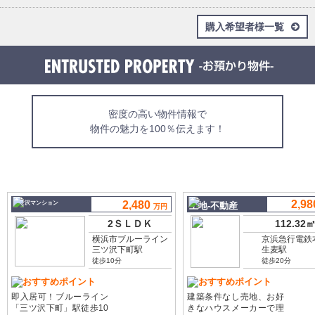
購入希望者様一覧
密度の高い物件情報で
物件の魅力を100％伝えます！
2,9
2,480
三ツ沢マンション
土地-不動産
万円
2ＳＬＤＫ
112.32
横浜市ブルーライン
京浜急行電鉄
三ツ沢下町駅
生麦駅
徒歩10分
徒歩20分
おすすめポイント
おすすめポイント
即入居可！ブルーライン
建築条件なし売地、お好
「三ツ沢下町」駅徒歩10
きなハウスメーカーで理