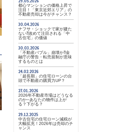
29.05.2026
都心マンションの価格上昇で
注目！「東京近郊エリア」の
不動産売却は今がチャンス？
30.04.2026
ナフサ・ショックで家が建た
ない⁈改めて注目される「中
古住宅」の価値
30.03.2026
「不動産バブル」崩壊か⁈金
融庁の警告・転売規制が意味
するものとは
24.02.2026
「超長期」の住宅ローンの台
頭で不動産の購買力UP？
27.01.2026
2026年不動産市場はどうなる
のか─あなたの物件は上が
る？下がる？
29.12.2025
中古住宅の住宅ローン減税が
大幅拡充！2026年は売却のチ
ャンス