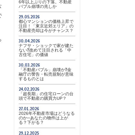
6年以上ぶりの下落。不動産
な
バブル崩壊の兆しか
で
29.05.2026
都心マンションの価格上昇で
注目！「東京近郊エリア」の
不動産売却は今がチャンス？
っ
30.04.2026
ナフサ・ショックで家が建た
ない⁈改めて注目される「中
古住宅」の価値
30.03.2026
「不動産バブル」崩壊か⁈金
融庁の警告・転売規制が意味
するものとは
24.02.2026
「超長期」の住宅ローンの台
頭で不動産の購買力UP？
27.01.2026
2026年不動産市場はどうなる
のか─あなたの物件は上が
る？下がる？
29.12.2025