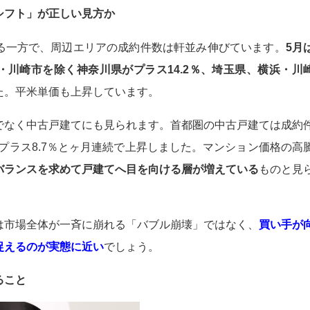
シフト」が正しい見方か
る一方で、周辺エリアの成約件数は軒並み伸びています。
5月
浜・川崎市を除く神奈川県がプラス14.2％、埼玉県、横浜・川
た。平米単価も上昇しています。
でなく中古戸建てにも見られます。首都圏の中古戸建ては成約
もプラス8.7％とヶ月連続で上昇しました。マンション価格の高
バランスを求めて戸建てへ目を向ける層が増えている
ものと見
は市場全体が一斉に崩れる「バブル崩壊」ではなく、
買い手が
捉えるのが実態に近い
でしょう。
ること