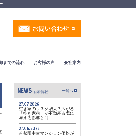
ー
却までの流れ
お客様の声
会社案内
NEWS
一覧へ
-新着情報-
27.07.2026
空き家のリスク増大？広がる
「空き家税」が不動産市場に
か
与える影響とは
27.06.2026
流
首都圏中古マンション価格が