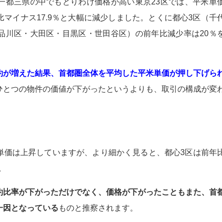
一都三県の中でもとりわけ価格が高い東京23区では、平米単
マイナス17.9％と大幅に減少しました。とくに都心3区（千
品川区・大田区・目黒区・世田谷区）の前年比減少率は20％
約が増えた結果、首都圏全体を平均した平米単価が押し下げら
ひとつの物件の価値が下がったというよりも、取引の構成が変
。
単価は上昇していますが、より細かく見ると、都心3区は前年
。
約比率が下がっただけでなく、価格が下がったこともまた、
首
一因となっている
ものと推察されます。