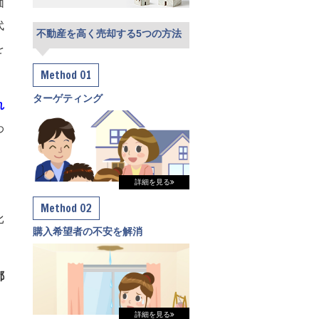
価
代
不動産を高く売却する5つの方法
を
Method 01
ターゲティング
れ
わ
詳細を見る
Method 02
比
購入希望者の不安を解消
都
詳細を見る