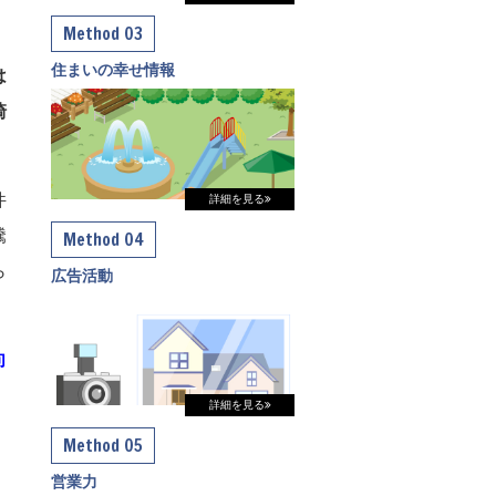
Method 03
住まいの幸せ情報
は
崎
件
詳細を見る
騰
Method 04
ら
広告活動
向
詳細を見る
Method 05
営業力