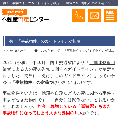
初！「事故物件」のガイドラインが制定！ – 横浜エリア専門不動産査定センター
初！「事故物件」のガイドラインが制定！
>
お知らせ
>
初！「事故物件」のガイドラインが制定！
2021年10月24日
2021（令和3）年10月、国土交通省により「
宅地建物取引
業者による人の死の告知に関するガイドライン
」が制定さ
れました。簡単にいえば、このガイドラインによっていわ
ゆる
「事故物件」の定義づけ
がされたわけです。
事故物件といえば、他殺や自殺など人の死に関わる事件・
事故が起きた物件です。「自分には関係ない」とお思いか
もしれませんが、
昨今、急増している「孤独死」もまた、
事故物件になってしまう大きな要因の1つ
なのです。