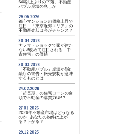
6年以上ぶりの下落。不動産
バブル崩壊の兆しか
29.05.2026
都心マンションの価格上昇で
注目！「東京近郊エリア」の
不動産売却は今がチャンス？
30.04.2026
ナフサ・ショックで家が建た
ない⁈改めて注目される「中
古住宅」の価値
30.03.2026
「不動産バブル」崩壊か⁈金
融庁の警告・転売規制が意味
するものとは
24.02.2026
「超長期」の住宅ローンの台
頭で不動産の購買力UP？
27.01.2026
2026年不動産市場はどうなる
のか─あなたの物件は上が
る？下がる？
29.12.2025