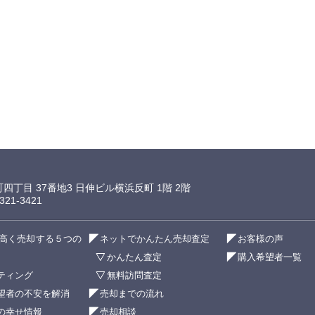
町四丁目 37番地3 日伸ビル横浜反町 1階 2階
21-3421
高く売却する５つの
ネットでかんたん売却査定
お客様の声
かんたん査定
購入希望者一覧
ティング
無料訪問査定
望者の不安を解消
売却までの流れ
の幸せ情報
売却相談