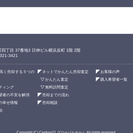
町四丁目 37番地3 日伸ビル横浜反町 1階 2階
21-3421
高く売却する５つの
ネットでかんたん売却査定
お客様の声
かんたん査定
購入希望者一覧
ティング
無料訪問査定
望者の不安を解消
売却までの流れ
の幸せ情報
売却相談
動
Copyright (C) Century21 グローバルホーム All rights reserved.