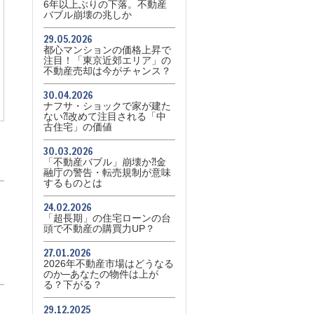
6年以上ぶりの下落。不動産
バブル崩壊の兆しか
29.05.2026
都心マンションの価格上昇で
注目！「東京近郊エリア」の
不動産売却は今がチャンス？
30.04.2026
ナフサ・ショックで家が建た
ない⁈改めて注目される「中
古住宅」の価値
30.03.2026
「不動産バブル」崩壊か⁈金
融庁の警告・転売規制が意味
するものとは
24.02.2026
「超長期」の住宅ローンの台
頭で不動産の購買力UP？
27.01.2026
2026年不動産市場はどうなる
のか─あなたの物件は上が
る？下がる？
29.12.2025