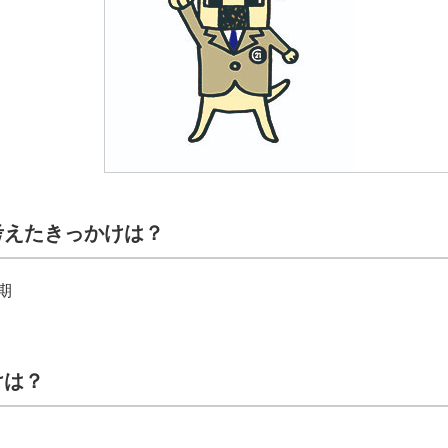
考えたきっかけは？
期
けは？