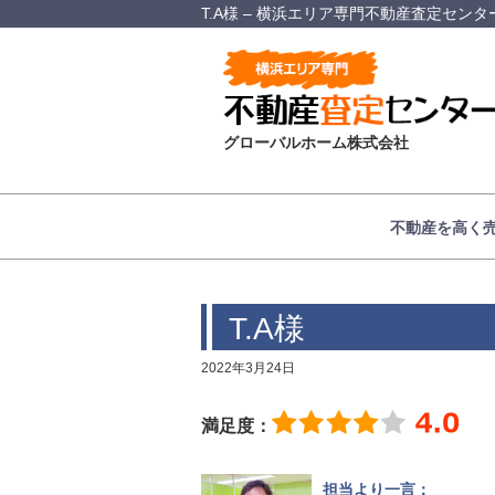
T.A様 – 横浜エリア専門不動産査定センタ
グローバルホーム株式会社
不動産を高く
T.A様
2022年3月24日
満足度：
担当より一言：