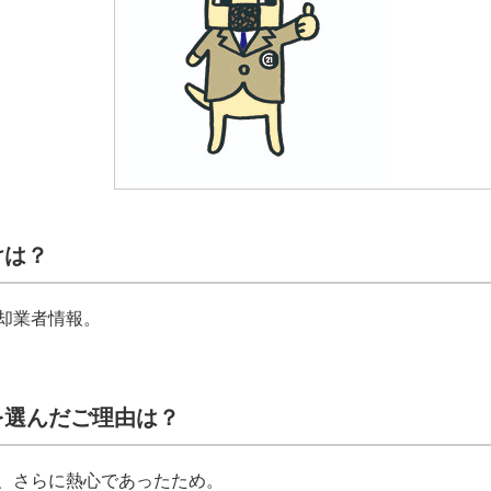
けは？
却業者情報。
を選んだご理由は？
、さらに熱心であったため。