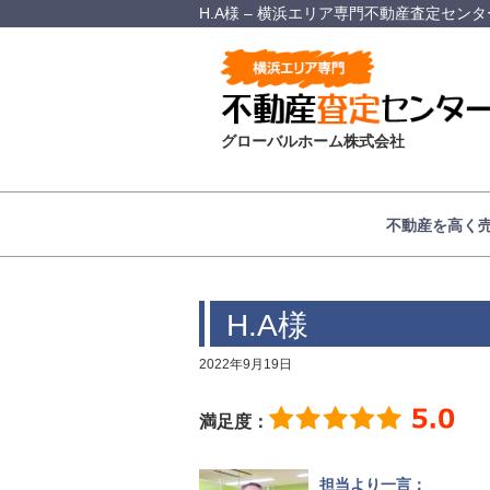
H.A様 – 横浜エリア専門不動産査定センタ
グローバルホーム株式会社
不動産を高く
H.A様
2022年9月19日
満足度：
担当より一言：