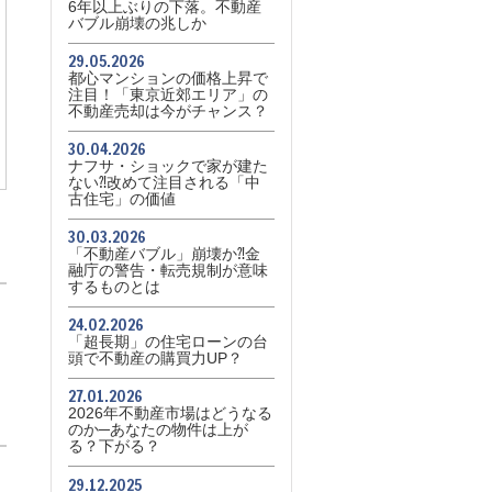
6年以上ぶりの下落。不動産
バブル崩壊の兆しか
29.05.2026
都心マンションの価格上昇で
注目！「東京近郊エリア」の
不動産売却は今がチャンス？
30.04.2026
ナフサ・ショックで家が建た
ない⁈改めて注目される「中
古住宅」の価値
30.03.2026
「不動産バブル」崩壊か⁈金
融庁の警告・転売規制が意味
するものとは
24.02.2026
「超長期」の住宅ローンの台
頭で不動産の購買力UP？
27.01.2026
2026年不動産市場はどうなる
のか─あなたの物件は上が
る？下がる？
29.12.2025