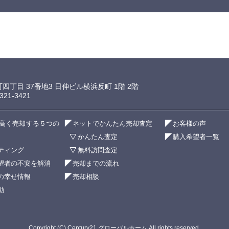
町四丁目 37番地3 日伸ビル横浜反町 1階 2階
21-3421
高く売却する５つの
ネットでかんたん売却査定
お客様の声
かんたん査定
購入希望者一覧
ティング
無料訪問査定
望者の不安を解消
売却までの流れ
の幸せ情報
売却相談
動
Copyright (C) Century21 グローバルホーム All rights reserved.