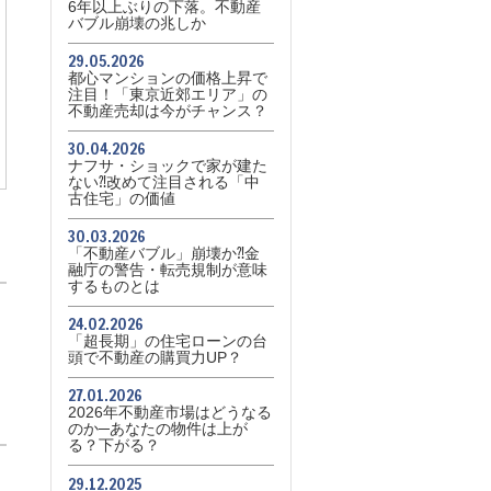
6年以上ぶりの下落。不動産
バブル崩壊の兆しか
29.05.2026
都心マンションの価格上昇で
注目！「東京近郊エリア」の
不動産売却は今がチャンス？
30.04.2026
ナフサ・ショックで家が建た
ない⁈改めて注目される「中
古住宅」の価値
30.03.2026
「不動産バブル」崩壊か⁈金
融庁の警告・転売規制が意味
するものとは
24.02.2026
「超長期」の住宅ローンの台
頭で不動産の購買力UP？
27.01.2026
2026年不動産市場はどうなる
のか─あなたの物件は上が
る？下がる？
29.12.2025