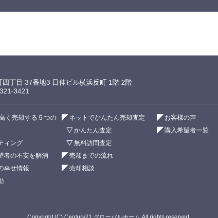
町四丁目 37番地3 日伸ビル横浜反町 1階 2階
21-3421
高く売却する５つの
ネットでかんたん売却査定
お客様の声
かんたん査定
購入希望者一覧
ティング
無料訪問査定
望者の不安を解消
売却までの流れ
の幸せ情報
売却相談
動
Copyright (C) Century21 グローバルホーム All rights reserved.