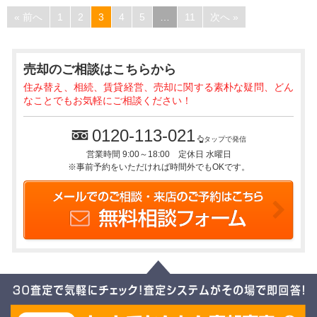
« 前へ
1
2
3
4
5
…
11
次へ »
売却のご相談
はこちらから
住み替え、相続、賃貸経営、売却に関する素朴な疑問、どん
なことでもお気軽にご相談ください！
0120-113-021
タップで発信
営業時間 9:00～18:00 定休日 水曜日
※事前予約をいただければ時間外でもOKです。